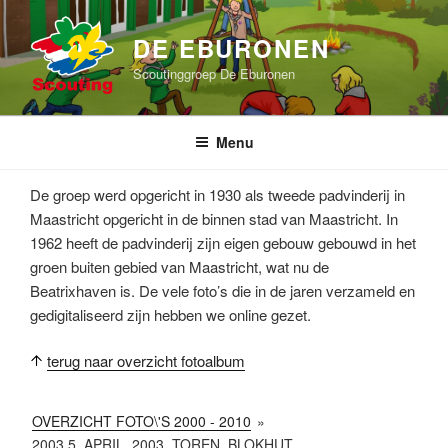
Ga
naar
DE EBURONEN
de
Scoutinggroep De Eburonen
inhoud
Menu
De groep werd opgericht in 1930 als tweede padvinderij in
Maastricht opgericht in de binnen stad van Maastricht. In
1962 heeft de padvinderij zijn eigen gebouw gebouwd in het
groen buiten gebied van Maastricht, wat nu de
Beatrixhaven is. De vele foto’s die in de jaren verzameld en
gedigitaliseerd zijn hebben we online gezet.
terug naar overzicht fotoalbum
OVERZICHT FOTO\'S 2000 - 2010
»
2003 5_APRIL_2003_TOREN_BLOKHUT