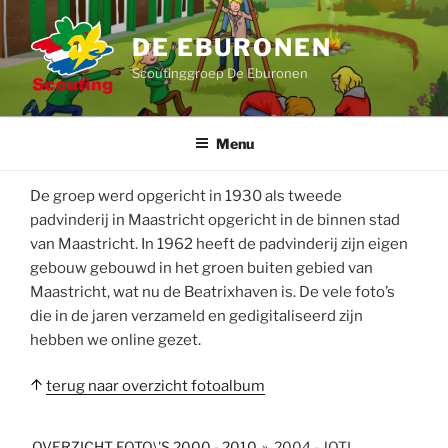
Ga
naar
DE EBURONEN
de
Scoutinggroep De Eburonen
inhoud
Menu
De groep werd opgericht in 1930 als tweede
padvinderij in Maastricht opgericht in de binnen stad
van Maastricht. In 1962 heeft de padvinderij zijn eigen
gebouw gebouwd in het groen buiten gebied van
Maastricht, wat nu de Beatrixhaven is. De vele foto’s
die in de jaren verzameld en gedigitaliseerd zijn
hebben we online gezet.
terug naar overzicht fotoalbum
OVERZICHT FOTO\'S 2000 - 2010
»
2004 - JOTI