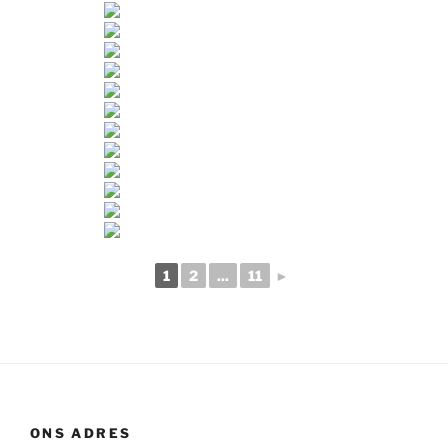
1
2
...
11
►
ONS ADRES