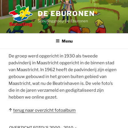
Ga
naar
DE EBURONEN
de
Scoutinggroep De Eburonen
inhoud
Menu
De groep werd opgericht in 1930 als tweede
padvinderij in Maastricht opgericht in de binnen stad
van Maastricht. In 1962 heeft de padvinderij zijn eigen
gebouw gebouwd in het groen buiten gebied van
Maastricht, wat nu de Beatrixhaven is. De vele foto’s
die in de jaren verzameld en gedigitaliseerd zijn
hebben we online gezet.
terug naar overzicht fotoalbum
OVERZICHT FOTO\'S 2000 - 2010
»