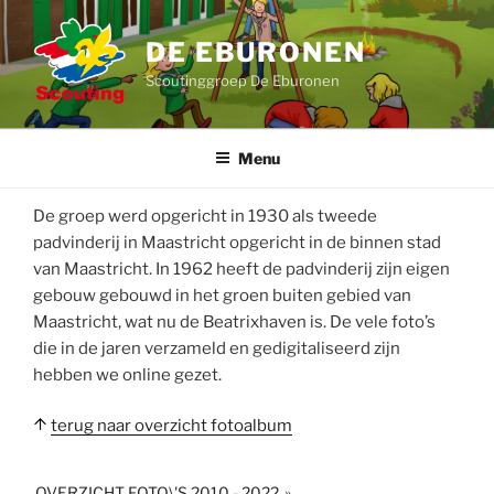
Ga
naar
DE EBURONEN
de
Scoutinggroep De Eburonen
inhoud
Menu
De groep werd opgericht in 1930 als tweede
padvinderij in Maastricht opgericht in de binnen stad
van Maastricht. In 1962 heeft de padvinderij zijn eigen
gebouw gebouwd in het groen buiten gebied van
Maastricht, wat nu de Beatrixhaven is. De vele foto’s
die in de jaren verzameld en gedigitaliseerd zijn
hebben we online gezet.
terug naar overzicht fotoalbum
OVERZICHT FOTO\'S 2010 - 2022
»