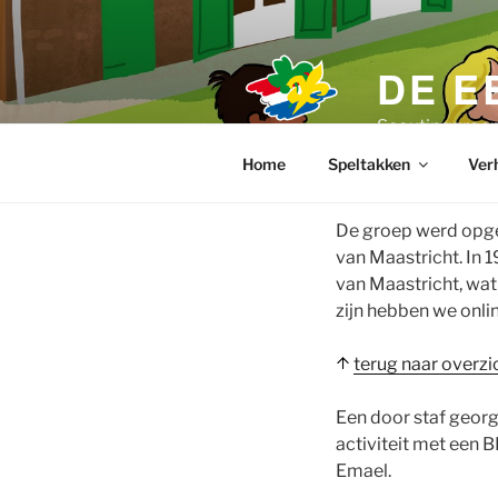
Ga
naar
de
DE E
inhoud
Scoutinggroe
Home
Speltakken
Ver
De groep werd opger
van Maastricht. In 
van Maastricht, wat 
zijn hebben we onli
terug naar overz
Een door staf georg
activiteit met een B
Emael.