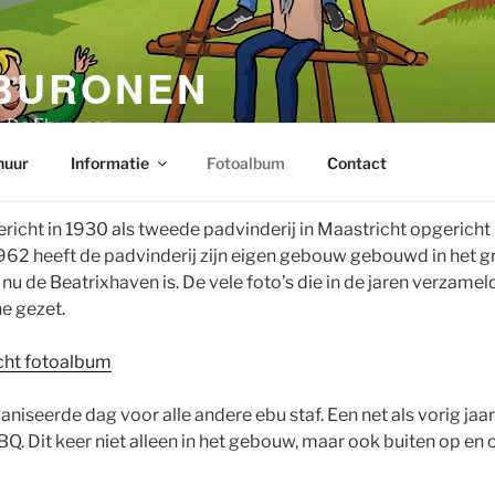
BURONEN
p De Eburonen
huur
Informatie
Fotoalbum
Contact
icht in 1930 als tweede padvinderij in Maastricht opgericht 
1962 heeft de padvinderij zijn eigen gebouw gebouwd in het g
nu de Beatrixhaven is. De vele foto’s die in de jaren verzamel
ne gezet.
icht fotoalbum
aniseerde dag voor alle andere ebu staf. Een net als vorig ja
BQ. Dit keer niet alleen in het gebouw, maar ook buiten op en