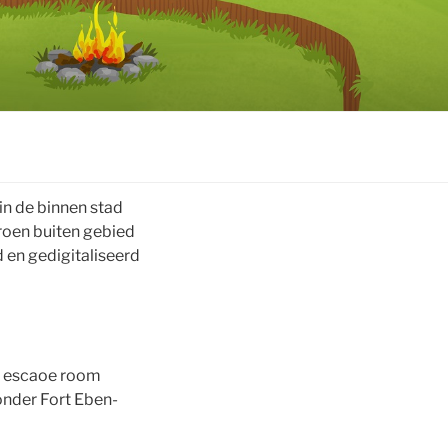
in de binnen stad
roen buiten gebied
d en gedigitaliseerd
ar escaoe room
 onder Fort Eben-