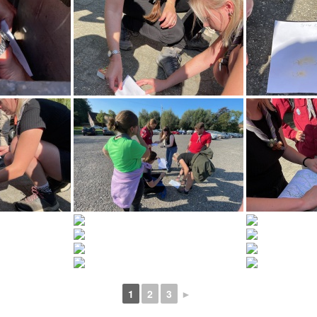
1
2
3
►